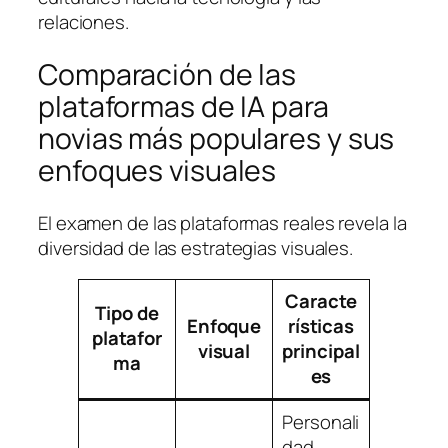
relaciones.
Comparación de las
plataformas de IA para
novias más populares y sus
enfoques visuales
El examen de las plataformas reales revela la
diversidad de las estrategias visuales.
Caracte
Tipo de
Enfoque
rísticas
platafor
visual
principal
ma
es
Personali
dad