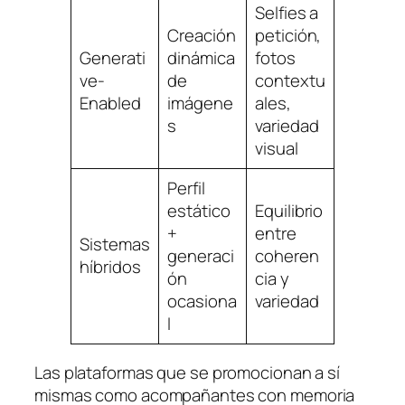
Selfies a
Creación
petición,
Generati
dinámica
fotos
ve-
de
contextu
Enabled
imágene
ales,
s
variedad
visual
Perfil
estático
Equilibrio
+
entre
Sistemas
generaci
coheren
híbridos
ón
cia y
ocasiona
variedad
l
Las plataformas que se promocionan a sí
mismas como acompañantes con memoria