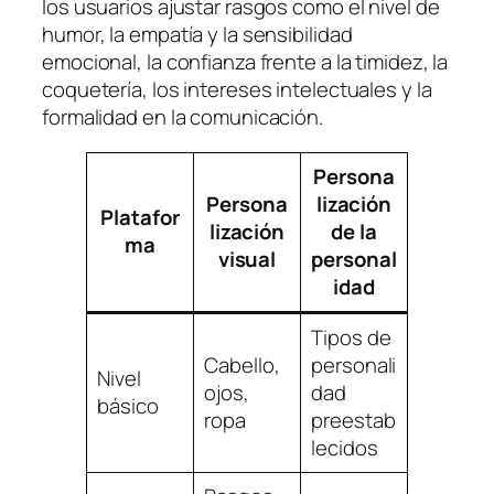
los usuarios ajustar rasgos como el nivel de
humor, la empatía y la sensibilidad
emocional, la confianza frente a la timidez, la
coquetería, los intereses intelectuales y la
formalidad en la comunicación.
Persona
Persona
lización
Platafor
lización
de la
ma
visual
personal
idad
Tipos de
Cabello,
personali
Nivel
ojos,
dad
básico
ropa
preestab
lecidos