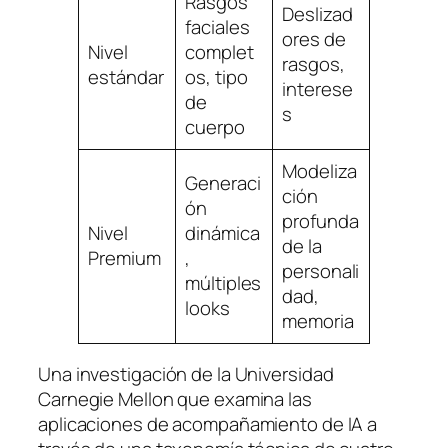
Rasgos
Deslizad
faciales
ores de
Nivel
complet
rasgos,
estándar
os, tipo
interese
de
s
cuerpo
Modeliza
Generaci
ción
ón
profunda
Nivel
dinámica
de la
Premium
,
personali
múltiples
dad,
looks
memoria
Una investigación de la Universidad
Carnegie Mellon que examina las
aplicaciones de acompañamiento de IA a