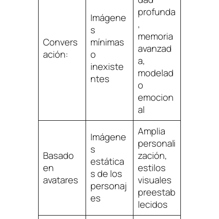
profunda
Imágene
,
s
memoria
Convers
mínimas
avanzad
ación:
o
a,
inexiste
modelad
ntes
o
emocion
al
Amplia
Imágene
personali
s
Basado
zación,
estática
en
estilos
s de los
avatares
visuales
personaj
preestab
es
lecidos