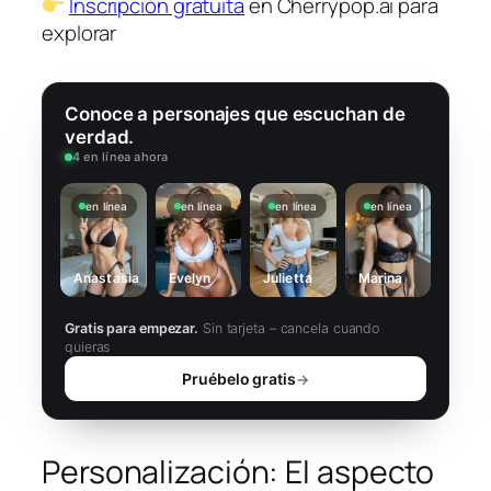
Inscripción gratuita
en Cherrypop.ai para
explorar
Conoce a personajes que escuchan de
verdad.
4 en línea ahora
en línea
en línea
en línea
en línea
Anastasia
Evelyn
Julietta
Marina
Gratis para empezar.
Sin tarjeta – cancela cuando
quieras
Pruébelo gratis
→
Personalización: El aspecto