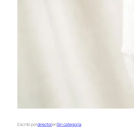
Escrito por
director
en
Sin categoría