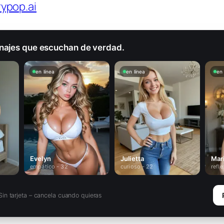
ypop.ai
najes que escuchan de verdad.
en línea
en línea
en 
Evelyn
Julietta
Mar
empático - 32
curioso - 22
refle
in tarjeta – cancela cuando quieras