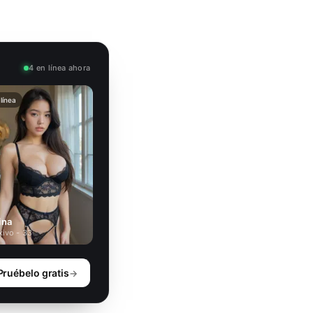
4 en línea ahora
línea
ina
xivo - 33
Pruébelo gratis
→