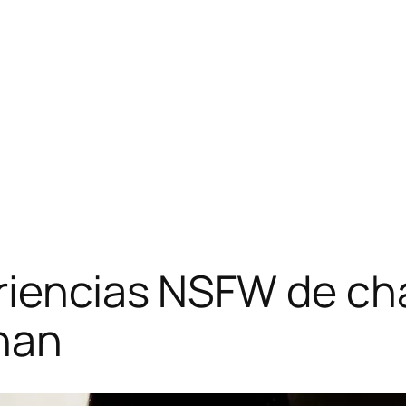
riencias NSFW de cha
nan