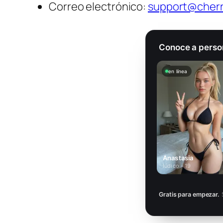
Correo electrónico:
support@cherr
Conoce a perso
en línea
Anastasia
lúdico - 19
Gratis para empezar.
S